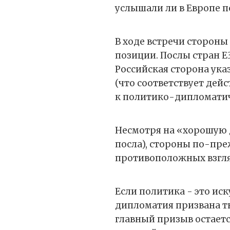
услышали ли в Европе 
В ходе встречи сторон
позиции. Послы стран 
Российская сторона ука
(что соответствует дей
к политико-дипломати
Несмотря на «хорошую 
посла), стороны по-п
противоположных взгля
Если политика - это ис
дипломатия призвана т
главный призыв остаетс