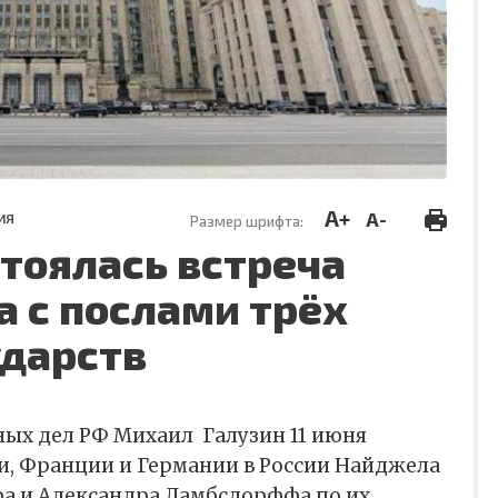
A+
A-
ИЯ
Размер шрифта:
тоялась встреча
 с послами трёх
ударств
ных дел РФ Михаил
Галузин 11 июня
и, Франции и Германии в России Найджела
ра и Александра Ламбсдорффа по их