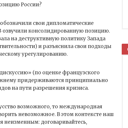
позицию России?
ы обозначили свои дипломатические
E3 озвучили консолидированную позицию.
зала на деструктивную политику Запада
ствительности) и разъяснила свои подходы
ческому урегулированию.
дискуссию» (по оценке французского
режнему придерживаются принципиально
дов на пути разрешения кризиса.
кусство возможного, то международная
ворить невозможное. В этом контексте наш
я неизменным: договаривайтесь,