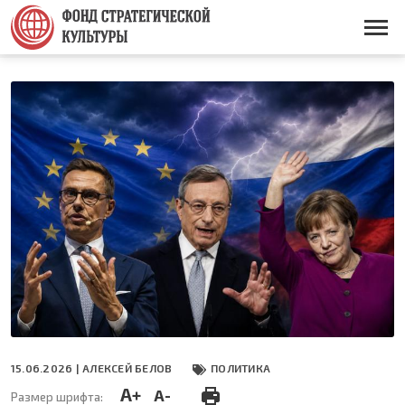
Перейти
к
Основная
основному
навигация
содержанию
15.06.2026 |
АЛЕКСЕЙ БЕЛОВ
ПОЛИТИКА
A+
A-
Размер шрифта: