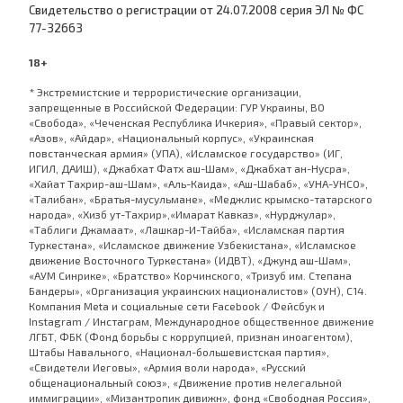
Cвидетельство о регистрации от 24.07.2008 серия ЭЛ № ФС
77-32663
18+
* Экстремистские и террористические организации,
запрещенные в Российской Федерации: ГУР Украины, ВО
«Свобода», «Чеченская Республика Ичкерия», «Правый сектор»,
«Азов», «Айдар», «Национальный корпус», «Украинская
повстанческая армия» (УПА), «Исламское государство» (ИГ,
ИГИЛ, ДАИШ), «Джабхат Фатх аш-Шам», «Джабхат ан-Нусра»,
«Хайат Тахрир-аш-Шам», «Аль-Каида», «Аш-Шабаб», «УНА-УНСО»,
«Талибан», «Братья-мусульмане», «Меджлис крымско-татарского
народа», «Хизб ут-Тахрир»,«Имарат Кавказ», «Нурджулар»,
«Таблиги Джамаат», «Лашкар-И-Тайба», «Исламская партия
Туркестана», «Исламское движение Узбекистана», «Исламское
движение Восточного Туркестана» (ИДВТ), «Джунд аш-Шам»,
«АУМ Синрике», «Братство» Корчинского, «Тризуб им. Степана
Бандеры», «Организация украинских националистов» (ОУН), С14.
Компания Meta и социальные сети Facebook / Фейсбук и
Instagram / Инстаграм, Международное общественное движение
ЛГБТ, ФБК (Фонд борьбы с коррупцией, признан иноагентом),
Штабы Навального, «Национал-большевистская партия»,
«Свидетели Иеговы», «Армия воли народа», «Русский
общенациональный союз», «Движение против нелегальной
иммиграции», «Мизантропик дивижн», фонд «Свободная Россия»,