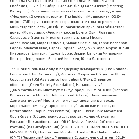
Свобода (Azatliq Radiosi), Радио Свободная Европа/Радио
Свобода (PCE/PC), "Сибирь.Реалии", Фонд Беллингкет (Stichting
Bellingcat), Антивоенный комитет России, телеканал «Дождь»,
«Медуза», «Важные истории», The Insider, «Медиазона», ОВД-
инфо - СМИ, признанные иностранным агентом по решению
Министерства юстиции РФ. Иноагентами признаны общество/
центр «Мемориал», «Аналитический Центр Юрия Левады»,
Сахаровский центр. Иноагентами признаны Михаил
Ходорковский, Марат Гельман, Михаил Касьянов, Гарри Каспаров,
Сергей Алексашенко, Сергей Гуриев, Владимир Кара-Мурза, Юрий
Пивоваров, Дмитрий Гудков, Борис Зимин, Евгений Чичваркин,
Виктор Шендерович, Евгений Киселев, Юлия Латынина.
*** «Национальный фонд в поддержку демократии» (The National
Endowment for Democracy), Институт Открытое Общество Фонд
Содействия (OSI Assistance Foundation), Фонд Открытое
общество (Open Society Foundation), Национальный
Демократический Институт Международных Отношений (National
Democratic Institute for International Affairs), Национальный
Демократический Институт по международным вопросам,
Корпорация «Международный Республиканский Институт»
(International Republican Institute), Open Russia Civic Movement,
Open Russia (Общественное сетевое движение «Открытая
Россия») (Великобритания), OR (Otkrytaya Rossia) («Открытая
Россия») (Великобритания) (с 08.11.2018 – HUMAN RIGHTS PROJECT
MANAGEMENT), The German Marshall Fund of the United States
(GMF) (Германский фонд Маршалла Соединенных Штатов) (США),