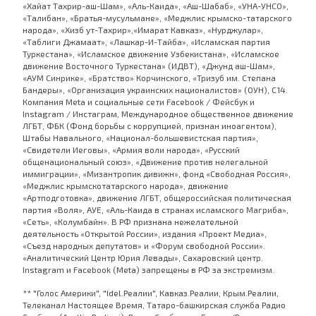
«Хайат Тахрир-аш-Шам», «Аль-Каида», «Аш-Шабаб», «УНА-УНСО»,
«Талибан», «Братья-мусульмане», «Меджлис крымско-татарского
народа», «Хизб ут-Тахрир»,«Имарат Кавказ», «Нурджулар»,
«Таблиги Джамаат», «Лашкар-И-Тайба», «Исламская партия
Туркестана», «Исламское движение Узбекистана», «Исламское
движение Восточного Туркестана» (ИДВТ), «Джунд аш-Шам»,
«АУМ Синрике», «Братство» Корчинского, «Тризуб им. Степана
Бандеры», «Организация украинских националистов» (ОУН), С14.
Компания Meta и социальные сети Facebook / Фейсбук и
Instagram / Инстаграм, Международное общественное движение
ЛГБТ, ФБК (Фонд борьбы с коррупцией, признан иноагентом),
Штабы Навального, «Национал-большевистская партия»,
«Свидетели Иеговы», «Армия воли народа», «Русский
общенациональный союз», «Движение против нелегальной
иммиграции», «Мизантропик дивижн», фонд «Свободная Россия»,
«Меджлис крымскотатарского народа», движение
«Артподготовка», движение ЛГБТ, общероссийская политическая
партия «Воля», АУЕ, «Аль-Каида в странах исламского Магриба»,
«Сеть», «Колумбайн». В РФ признана нежелательной
деятельность «Открытой России», издания «Проект Медиа»,
«Съезд народных депутатов» и «Форум свободной России».
«Аналитический Центр Юрия Левады», Сахаровский центр.
Instagram и Facebook (Metа) запрещены в РФ за экстремизм.
** "Голос Америки", "Idel.Реалии", Кавказ.Реалии, Крым.Реалии,
Телеканал Настоящее Время, Татаро-башкирская служба Радио