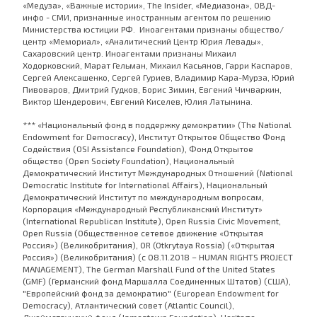
«Медуза», «Важные истории», The Insider, «Медиазона», ОВД-
инфо - СМИ, признанные иностранным агентом по решению
Министерства юстиции РФ. Иноагентами признаны общество/
центр «Мемориал», «Аналитический Центр Юрия Левады»,
Сахаровский центр. Иноагентами признаны Михаил
Ходорковский, Марат Гельман, Михаил Касьянов, Гарри Каспаров,
Сергей Алексашенко, Сергей Гуриев, Владимир Кара-Мурза, Юрий
Пивоваров, Дмитрий Гудков, Борис Зимин, Евгений Чичваркин,
Виктор Шендерович, Евгений Киселев, Юлия Латынина.
*** «Национальный фонд в поддержку демократии» (The National
Endowment for Democracy), Институт Открытое Общество Фонд
Содействия (OSI Assistance Foundation), Фонд Открытое
общество (Open Society Foundation), Национальный
Демократический Институт Международных Отношений (National
Democratic Institute for International Affairs), Национальный
Демократический Институт по международным вопросам,
Корпорация «Международный Республиканский Институт»
(International Republican Institute), Open Russia Civic Movement,
Open Russia (Общественное сетевое движение «Открытая
Россия») (Великобритания), OR (Otkrytaya Rossia) («Открытая
Россия») (Великобритания) (с 08.11.2018 – HUMAN RIGHTS PROJECT
MANAGEMENT), The German Marshall Fund of the United States
(GMF) (Германский фонд Маршалла Соединенных Штатов) (США),
"Европейский фонд за демократию" (European Endowment for
Democracy), Атлантический совет (Atlantic Council),