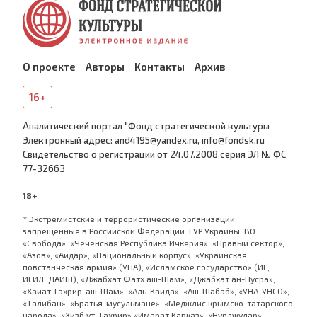
О проекте
Авторы
Контакты
Архив
16+
Аналитический портал "Фонд стратегической культуры
Электронный адрес: and4195@yandex.ru, info@fondsk.ru
Cвидетельство о регистрации от 24.07.2008 серия ЭЛ № ФС
77-32663
18+
* Экстремистские и террористические организации,
запрещенные в Российской Федерации: ГУР Украины, ВО
«Свобода», «Чеченская Республика Ичкерия», «Правый сектор»,
«Азов», «Айдар», «Национальный корпус», «Украинская
повстанческая армия» (УПА), «Исламское государство» (ИГ,
ИГИЛ, ДАИШ), «Джабхат Фатх аш-Шам», «Джабхат ан-Нусра»,
«Хайат Тахрир-аш-Шам», «Аль-Каида», «Аш-Шабаб», «УНА-УНСО»,
«Талибан», «Братья-мусульмане», «Меджлис крымско-татарского
народа», «Хизб ут-Тахрир»,«Имарат Кавказ», «Нурджулар»,