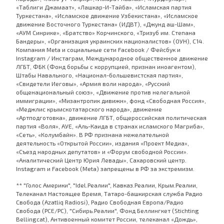
«Таблиги Джамаат», «Лашкар-И-Тайба», «Исламская партия
Туркестана», «Исламское движение Узбекистана», «Исламское
движение Восточного Туркестана» (ИДВТ), «Джунд аш-Шам»,
«АУМ Синрике», «Братство» Корчинского, «Тризуб им. Степана
Бандеры», «Организация украинских националистов» (ОУН), С14.
Компания Meta и социальные сети Facebook / Фейсбук и
Instagram / Инстаграм, Международное общественное движение
ЛГБТ, ФБК (Фонд борьбы с коррупцией, признан иноагентом),
Штабы Навального, «Национал-большевистская партия»,
«Свидетели Иеговы», «Армия воли народа», «Русский
общенациональный союз», «Движение против нелегальной
иммиграции», «Мизантропик дивижн», фонд «Свободная Россия»,
«Меджлис крымскотатарского народа», движение
«Артподготовка», движение ЛГБТ, общероссийская политическая
партия «Воля», АУЕ, «Аль-Каида в странах исламского Магриба»,
«Сеть», «Колумбайн». В РФ признана нежелательной
деятельность «Открытой России», издания «Проект Медиа»,
«Съезд народных депутатов» и «Форум свободной России».
«Аналитический Центр Юрия Левады», Сахаровский центр.
Instagram и Facebook (Metа) запрещены в РФ за экстремизм.
** "Голос Америки", "Idel.Реалии", Кавказ.Реалии, Крым.Реалии,
Телеканал Настоящее Время, Татаро-башкирская служба Радио
Свобода (Azatliq Radiosi), Радио Свободная Европа/Радио
Свобода (PCE/PC), "Сибирь.Реалии", Фонд Беллингкет (Stichting
Bellingcat), Антивоенный комитет России, телеканал «Дождь»,