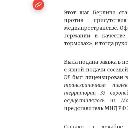
Этот шаг Берлина ста
против присутств
медиапространстве. О
Германии в качестве
тормозах», и тогда рук
Была подана заявка в н
с явной подачи соседе
DE
был лицензирован в
трансграничном тел
территории 33 европе
осуществлялось из М
представитель МИД РФ 
Однако в декабре 