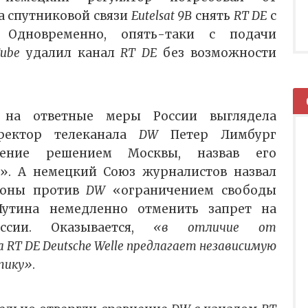
а спутниковой связи
Eutelsat 9В
снять
RT DE
с
 Одновременно, опять-таки с подачи
ube
удалил канал
RT DE
без возможности
 на ответные меры России выглядела
иректор телеканала
DW
Петер Лимбург
ление решением Москвы, назвав его
». А немецкий Союз журналистов назвал
роны против
DW
«ограничением свободы
Путина немедленно отменить запрет на
ссии. Оказывается,
«в отличие от
 RT DE Deutsche Welle предлагает независимую
тику»
.