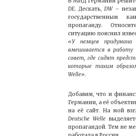
В МИД Германии решит
DE
. Дескать,
DW
– неза
государственным ка
пропаганду. Относи
ситуацию пояснил изве
«У немцев придумана 
вмешивается в работу 
совет, где сидят предс
которые таким образо
Welle»
.
Добавим, что и финан
Германии, а её объекти
на её сайт. На мой в
Deutsche Welle
выделяет
пропагандой. Тем не ме
работала в России.