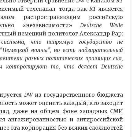
ельно отвергли сравнение
DW
с каналом
RT
висимый телеканал, тогда как
RT
является
налом, распространяющим российскую
тельно «независимости»
Deutsche Welle
стный немецкий политолог Александр Рар:
система, что напрямую государство не
"Немецкой волны", но есть надзирательный
тавители разных политических правящих сил,
м контролируют то, что делает Deutsche
сируется
DW
из государственного бюджета
вность может оценить каждый, кто заходит
згляд, даже на общем фоне западных СМИ
ся ангажированностью и антироссийской
нее эта корпорация без всяких сложностей