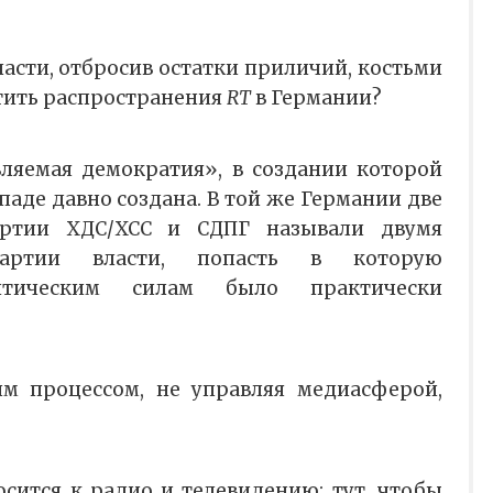
асти, отбросив остатки приличий, костьми
стить распространения
RT
в Германии?
вляемая демократия», в создании которой
паде давно создана. В той же Германии две
артии ХДС/ХСС и СДПГ называли двумя
артии власти, попасть в которую
итическим силам было практически
им процессом, не управляя медиасферой,
осится к радио и телевидению; тут, чтобы