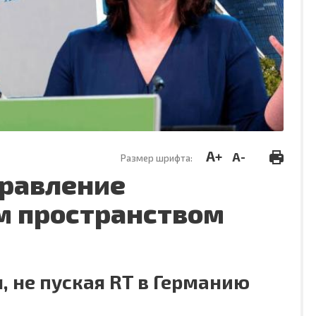
A+
A-
Размер шрифта:
правление
 пространством
, не пуская RT в Германию