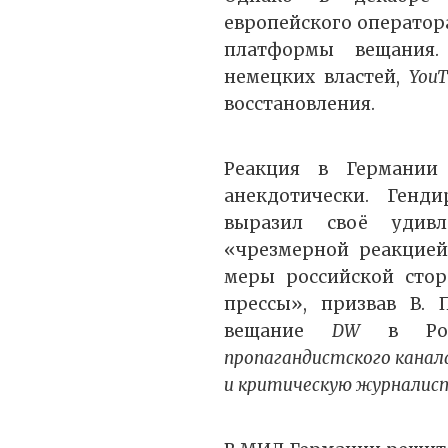
европейского оператор
платформы вещания.
немецких властей,
YouT
восстановления.
Реакция в Германии
анекдотически. Генд
выразил своё удив
«чрезмерной реакцией
меры российской сто
прессы», призвав В. 
вещание
DW
в Ро
пропагандистского канала
и критическую журналис