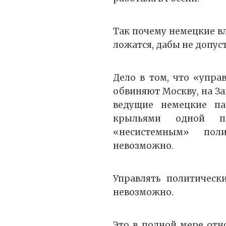
Так почему немецкие вл
ложатся, дабы не допу
Дело в том, что «упра
обвиняют Москву, на За
ведущие немецкие п
крыльями одной п
«несистемным» пол
невозможно.
Управлять политическ
невозможно.
Это в полной мере отн