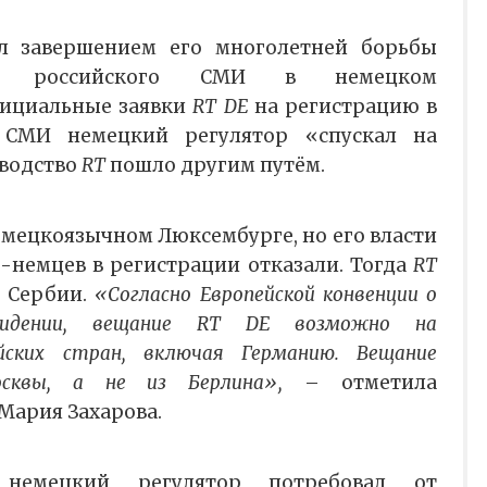
л завершением его многолетней борьбы
ия российского СМИ в немецком
фициальные заявки
RT DE
на регистрацию в
 СМИ немецкий регулятор «спускал на
оводство
RT
пошло другим путём.
емецкоязычном Люксембурге, но его власти
й-немцев в регистрации отказали. Тогда
RT
 Сербии.
«Согласно Европейской конвенции о
евидении, вещание RT DE возможно на
йских стран, включая Германию. Вещание
осквы, а не из Берлина»,
– отметила
Мария Захарова.
немецкий регулятор потребовал от