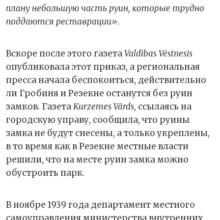
плану небольшую часть руин, которые трудно
поддаются реставрации».
Вскоре после этого газета
Valdības Vēstnesis
опубликовала этот приказ, а региональная
пресса начала беспокоиться, действительно
ли Гробиня и Резекне останутся без руин
замков. Газета
Kurzemes Vārds
, ссылаясь на
городскую управу, сообщила, что руины
замка не будут снесены, а только укреплены,
в то время как в Резекне местные власти
решили, что на месте руин замка можно
обустроить парк.
В ноябре 1939 года департамент местного
самоуправления министерства внутренних