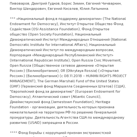
Пивоваров, Дмитрий Гудков, Борис Зимин, Евгений Чичваркин,
Виктор Шендерович, Евгений Киселев, Юлия Латынина.
*** «Национальный фонд в поддержку демократии» (The National
Endowment for Democracy), Институт Открытое Общество Фонд
Содействия (OSI Assistance Foundation), Фонд Открытое
общество (Open Society Foundation), Национальный
Демократический Институт Международных Отношений (National
Democratic Institute for International Affairs), Национальный
Демократический Институт по международным вопросам,
Корпорация «Международный Республиканский Институт»
(International Republican Institute), Open Russia Civic Movement,
Open Russia (Общественное сетевое движение «Открытая
Россия») (Великобритания), OR (Otkrytaya Rossia) («Открытая
Россия») (Великобритания) (с 08.11.2018 – HUMAN RIGHTS PROJECT
MANAGEMENT), The German Marshall Fund of the United States
(GMF) (Германский фонд Маршалла Соединенных Штатов) (США),
"Европейский фонд за демократию" (European Endowment for
Democracy), Атлантический совет (Atlantic Council),
Джеймстаунский фонд (Jamestown Foundation), Heritage
Foundation - организации, деятельность которых признана
нежелательной на территории РФ по решению Генеральной
прокуратуры. Деятельность Агентства США по международному
развитию (USAID) запрещена в России.
**** Фонд борьбы с коррупцией признан экстремистской