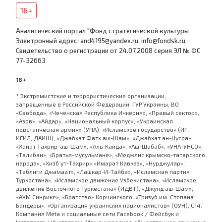
16+
Аналитический портал "Фонд стратегической культуры
Электронный адрес: and4195@yandex.ru, info@fondsk.ru
Cвидетельство о регистрации от 24.07.2008 серия ЭЛ № ФС
77-32663
18+
* Экстремистские и террористические организации,
запрещенные в Российской Федерации: ГУР Украины, ВО
«Свобода», «Чеченская Республика Ичкерия», «Правый сектор»,
«Азов», «Айдар», «Национальный корпус», «Украинская
повстанческая армия» (УПА), «Исламское государство» (ИГ,
ИГИЛ, ДАИШ), «Джабхат Фатх аш-Шам», «Джабхат ан-Нусра»,
«Хайат Тахрир-аш-Шам», «Аль-Каида», «Аш-Шабаб», «УНА-УНСО»,
«Талибан», «Братья-мусульмане», «Меджлис крымско-татарского
народа», «Хизб ут-Тахрир»,«Имарат Кавказ», «Нурджулар»,
«Таблиги Джамаат», «Лашкар-И-Тайба», «Исламская партия
Туркестана», «Исламское движение Узбекистана», «Исламское
движение Восточного Туркестана» (ИДВТ), «Джунд аш-Шам»,
«АУМ Синрике», «Братство» Корчинского, «Тризуб им. Степана
Бандеры», «Организация украинских националистов» (ОУН), С14.
Компания Meta и социальные сети Facebook / Фейсбук и