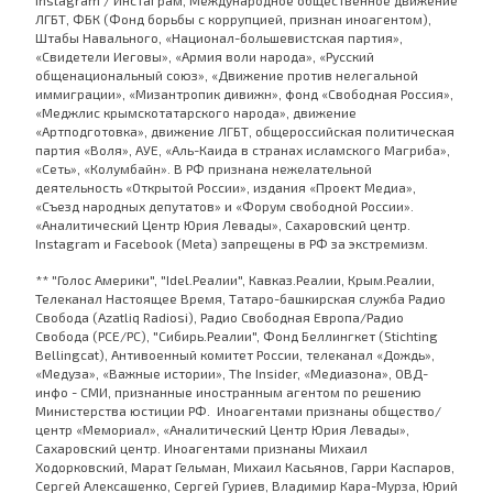
Instagram / Инстаграм, Международное общественное движение
ЛГБТ, ФБК (Фонд борьбы с коррупцией, признан иноагентом),
Штабы Навального, «Национал-большевистская партия»,
«Свидетели Иеговы», «Армия воли народа», «Русский
общенациональный союз», «Движение против нелегальной
иммиграции», «Мизантропик дивижн», фонд «Свободная Россия»,
«Меджлис крымскотатарского народа», движение
«Артподготовка», движение ЛГБТ, общероссийская политическая
партия «Воля», АУЕ, «Аль-Каида в странах исламского Магриба»,
«Сеть», «Колумбайн». В РФ признана нежелательной
деятельность «Открытой России», издания «Проект Медиа»,
«Съезд народных депутатов» и «Форум свободной России».
«Аналитический Центр Юрия Левады», Сахаровский центр.
Instagram и Facebook (Metа) запрещены в РФ за экстремизм.
** "Голос Америки", "Idel.Реалии", Кавказ.Реалии, Крым.Реалии,
Телеканал Настоящее Время, Татаро-башкирская служба Радио
Свобода (Azatliq Radiosi), Радио Свободная Европа/Радио
Свобода (PCE/PC), "Сибирь.Реалии", Фонд Беллингкет (Stichting
Bellingcat), Антивоенный комитет России, телеканал «Дождь»,
«Медуза», «Важные истории», The Insider, «Медиазона», ОВД-
инфо - СМИ, признанные иностранным агентом по решению
Министерства юстиции РФ. Иноагентами признаны общество/
центр «Мемориал», «Аналитический Центр Юрия Левады»,
Сахаровский центр. Иноагентами признаны Михаил
Ходорковский, Марат Гельман, Михаил Касьянов, Гарри Каспаров,
Сергей Алексашенко, Сергей Гуриев, Владимир Кара-Мурза, Юрий