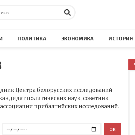
И
ПОЛИТИКА
ЭКОНОМИКА
ИСТОРИЯ
невосточный узел
я и СНГ
Великая победа
Южная Азия
В
аз
тско-Тихоокеанский
Кризис в Европе
Африка
он
дник Центра белорусских исследований
ральная Азия
ний и Средний Восток
Оборона и безопастнос
кандидат политических наук, советник
 ассоциации прибалтийских исследований.
по: