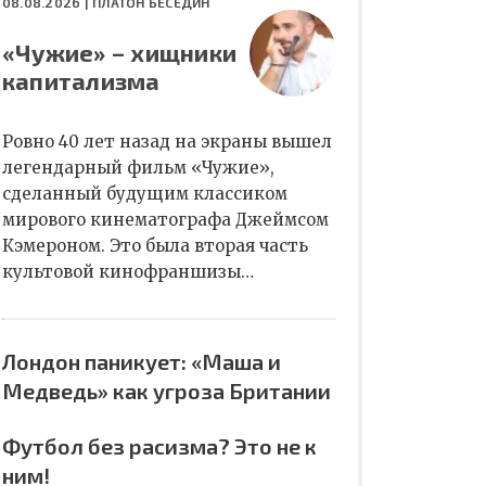
08.08.2026 |
ПЛАТОН БЕСЕДИН
«Чужие» – хищники
капитализма
Ровно 40 лет назад на экраны вышел
легендарный фильм «Чужие»,
сделанный будущим классиком
мирового кинематографа Джеймсом
Кэмероном. Это была вторая часть
культовой кинофраншизы…
Лондон паникует: «Маша и
Медведь» как угроза Британии
Футбол без расизма? Это не к
ним!