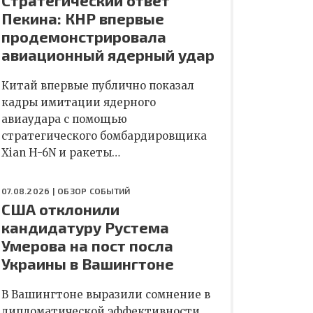
Стратегический ответ
Пекина: КНР впервые
продемонстрировала
авиационный ядерный удар
Китай впервые публично показал
кадры имитации ядерного
авиаудара с помощью
стратегического бомбардировщика
Xian H-6N и ракеты…
07.08.2026 |
ОБЗОР СОБЫТИЙ
США отклонили
кандидатуру Рустема
Умерова на пост посла
Украины в Вашингтоне
В Вашингтоне выразили сомнение в
дипломатической эффективности