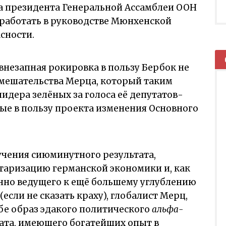
ла президента Генеральной Ассамблеи ООН
работать в руководстве Мюнхенской
сности.
 внезапная рокировка в пользу Бербок не
вмешательства Мерца, который таким
идера зелёных за голоса её депутатов-
ые в пользу проекта изменения Основного
учения сиюминутного результата,
таризацию германской экономики и, как
анно ведущего к ещё большему углублению
если не сказать краху), глобалист Мерц,
бе образ эдакого политического
альфа-
мата, имеющего богатейших опыт в