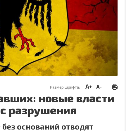
A+
A-
Размер шрифта:
авших: новые власти
 с разрушения
 без оснований отводят