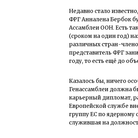
Недавно стало известно
ФРГ Анналена Бербок б
Ассамблеи ООН. Есть та
(сроком на один год) н
различных стран-членов
представитель ФРГ заним
году, то есть ещё до об
Казалось бы, ничего осо
Генассамблеи должна б
карьерный дипломат, р
Европейской службе вн
группу ЕС по ядерному с
служившая на должност