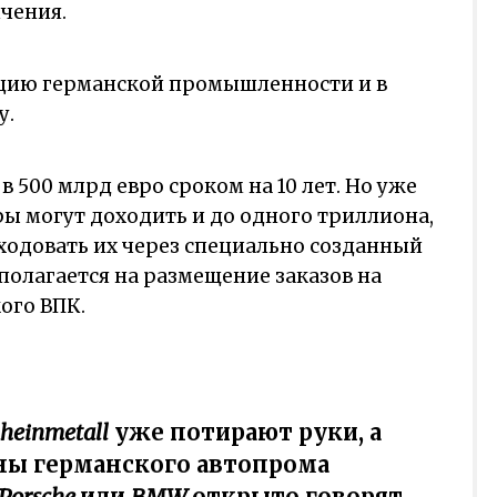
ичения.
цию германской промышленности и в
у.
 в 500 млрд евро сроком на 10 лет. Но уже
ы могут доходить и до одного триллиона,
сходовать их через специально созданный
полагается на размещение заказов на
ого ВПК.
heinmetall
уже потирают руки, а
ы германского автопрома
 Porsche
или
BMW
открыто говорят