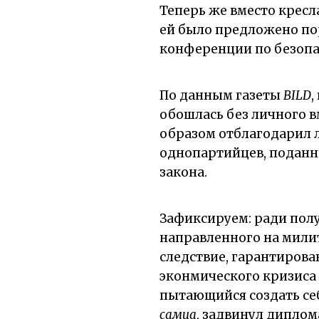
Теперь же вместо крес
ей было предложено по
конференции по безопа
По данным газеты
BILD
,
обошлась без личного 
образом отблагодарил л
однопартийцев, поданн
закона.
Зафиксируем: ради пол
направленного на мили
следствие, гарантиров
эконмического кризиса (
пытающийся создать се
самца
, задвинул дипло