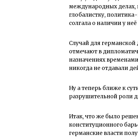
международных делах, п
глобалистку, политика-
солгала о наличии у не
Случай для германской 
отмечают в дипломатиче
назначениях временами 
никогда не отдавали д
Ну а теперь ближе к су
разрушительной роли д
Итак, что же было реш
конституционного барь
германские власти пол