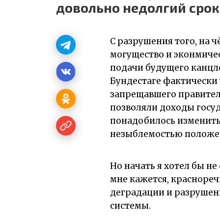
довольно недолгий сро
С разрушения того, на 
могущество и эконмичес
подачи будущего канцл
Бундестаге фактически
запрещавшего правитель
позволяли доходы госуд
понадобилось изменить
незыблемостью положен
Но начать я хотел бы не 
мне кажется, красноре
деградации и разрушен
системы.