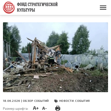
Перейти
к
Основная
основному
навигация
содержанию
18.06.2026 |
ОБЗОР СОБЫТИЙ
НОВОСТИ. СОБЫТИЯ
A+
A-
Размер шрифта: