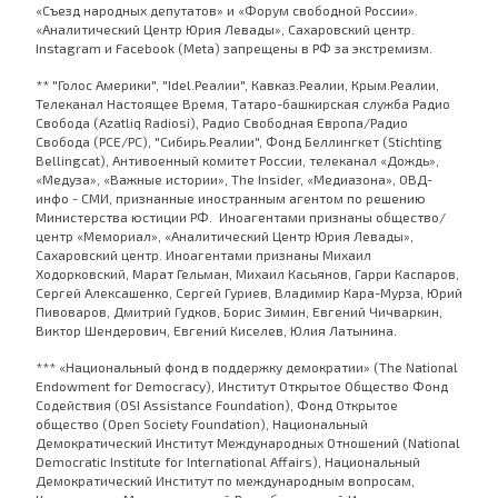
«Съезд народных депутатов» и «Форум свободной России».
«Аналитический Центр Юрия Левады», Сахаровский центр.
Instagram и Facebook (Metа) запрещены в РФ за экстремизм.
** "Голос Америки", "Idel.Реалии", Кавказ.Реалии, Крым.Реалии,
Телеканал Настоящее Время, Татаро-башкирская служба Радио
Свобода (Azatliq Radiosi), Радио Свободная Европа/Радио
Свобода (PCE/PC), "Сибирь.Реалии", Фонд Беллингкет (Stichting
Bellingcat), Антивоенный комитет России, телеканал «Дождь»,
«Медуза», «Важные истории», The Insider, «Медиазона», ОВД-
инфо - СМИ, признанные иностранным агентом по решению
Министерства юстиции РФ. Иноагентами признаны общество/
центр «Мемориал», «Аналитический Центр Юрия Левады»,
Сахаровский центр. Иноагентами признаны Михаил
Ходорковский, Марат Гельман, Михаил Касьянов, Гарри Каспаров,
Сергей Алексашенко, Сергей Гуриев, Владимир Кара-Мурза, Юрий
Пивоваров, Дмитрий Гудков, Борис Зимин, Евгений Чичваркин,
Виктор Шендерович, Евгений Киселев, Юлия Латынина.
*** «Национальный фонд в поддержку демократии» (The National
Endowment for Democracy), Институт Открытое Общество Фонд
Содействия (OSI Assistance Foundation), Фонд Открытое
общество (Open Society Foundation), Национальный
Демократический Институт Международных Отношений (National
Democratic Institute for International Affairs), Национальный
Демократический Институт по международным вопросам,