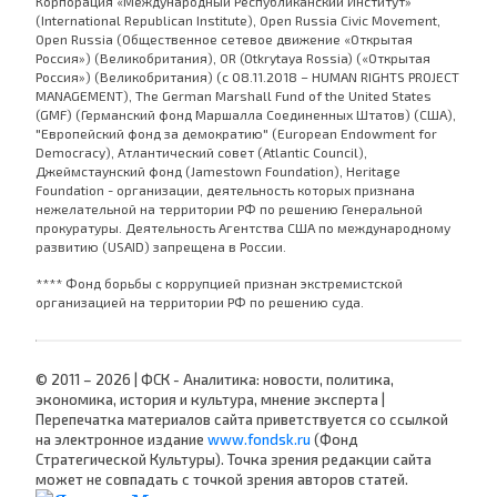
Корпорация «Международный Республиканский Институт»
(International Republican Institute), Open Russia Civic Movement,
Open Russia (Общественное сетевое движение «Открытая
Россия») (Великобритания), OR (Otkrytaya Rossia) («Открытая
Россия») (Великобритания) (с 08.11.2018 – HUMAN RIGHTS PROJECT
MANAGEMENT), The German Marshall Fund of the United States
(GMF) (Германский фонд Маршалла Соединенных Штатов) (США),
"Европейский фонд за демократию" (European Endowment for
Democracy), Атлантический совет (Atlantic Council),
Джеймстаунский фонд (Jamestown Foundation), Heritage
Foundation - организации, деятельность которых признана
нежелательной на территории РФ по решению Генеральной
прокуратуры. Деятельность Агентства США по международному
развитию (USAID) запрещена в России.
**** Фонд борьбы с коррупцией признан экстремистской
организацией на территории РФ по решению суда.
© 2011 – 2026 | ФСК - Аналитика: новости, политика,
экономика, история и культура, мнение эксперта |
Перепечатка материалов сайта приветствуется со ссылкой
на электронное издание
www.fondsk.ru
(Фонд
Стратегической Культуры). Точка зрения редакции сайта
может не совпадать с точкой зрения авторов статей.