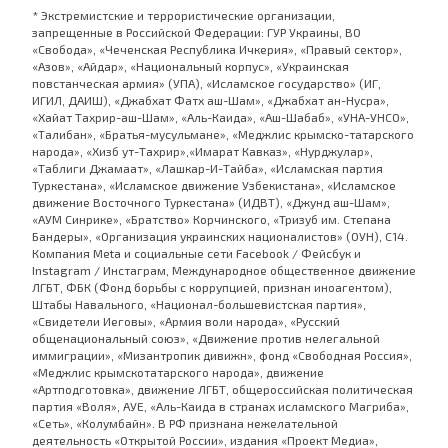
* Экстремистские и террористические организации,
запрещенные в Российской Федерации: ГУР Украины, ВО
«Свобода», «Чеченская Республика Ичкерия», «Правый сектор»,
«Азов», «Айдар», «Национальный корпус», «Украинская
повстанческая армия» (УПА), «Исламское государство» (ИГ,
ИГИЛ, ДАИШ), «Джабхат Фатх аш-Шам», «Джабхат ан-Нусра»,
«Хайат Тахрир-аш-Шам», «Аль-Каида», «Аш-Шабаб», «УНА-УНСО»,
«Талибан», «Братья-мусульмане», «Меджлис крымско-татарского
народа», «Хизб ут-Тахрир»,«Имарат Кавказ», «Нурджулар»,
«Таблиги Джамаат», «Лашкар-И-Тайба», «Исламская партия
Туркестана», «Исламское движение Узбекистана», «Исламское
движение Восточного Туркестана» (ИДВТ), «Джунд аш-Шам»,
«АУМ Синрике», «Братство» Корчинского, «Тризуб им. Степана
Бандеры», «Организация украинских националистов» (ОУН), С14.
Компания Meta и социальные сети Facebook / Фейсбук и
Instagram / Инстаграм, Международное общественное движение
ЛГБТ, ФБК (Фонд борьбы с коррупцией, признан иноагентом),
Штабы Навального, «Национал-большевистская партия»,
«Свидетели Иеговы», «Армия воли народа», «Русский
общенациональный союз», «Движение против нелегальной
иммиграции», «Мизантропик дивижн», фонд «Свободная Россия»,
«Меджлис крымскотатарского народа», движение
«Артподготовка», движение ЛГБТ, общероссийская политическая
партия «Воля», АУЕ, «Аль-Каида в странах исламского Магриба»,
«Сеть», «Колумбайн». В РФ признана нежелательной
деятельность «Открытой России», издания «Проект Медиа»,