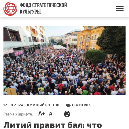
Перейти
к
Основная
основному
навигация
содержанию
12.08.2024 |
ДМИТРИЙ РОСТОВ
ПОЛИТИКА
A+
A-
Размер шрифта:
Литий правит бал: что