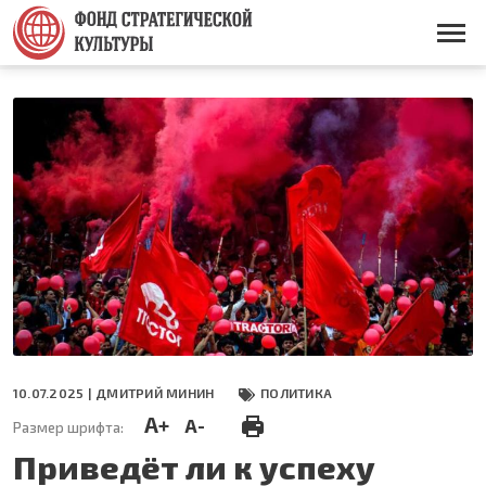
Перейти
к
Основная
основному
навигация
содержанию
10.07.2025 |
ДМИТРИЙ МИНИН
ПОЛИТИКА
A+
A-
Размер шрифта:
Приведёт ли к успеху