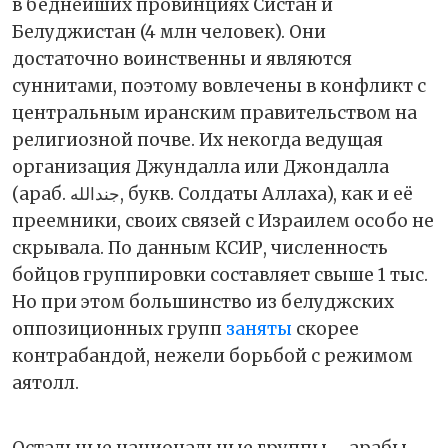
в беднейших провинциях Систан и
Белуджистан (4 млн человек). Они
достаточно воинственны и являются
суннитами, поэтому вовлечены в конфликт с
центральным иранским правительством на
религиозной почве. Их некогда ведущая
организация Джундалла или Джондалла
(араб. جندالله‎, букв. Солдаты Аллаха), как и её
преемники, своих связей с Израилем особо не
скрывала. По данным КСИР, численность
бойцов группировки составляет свыше 1 тыс.
Но при этом большинство из белуджских
оппозиционных групп
заняты
скорее
контрабандой, нежели борьбой с режимом
аятолл.
Остальные национальные группы – арабы