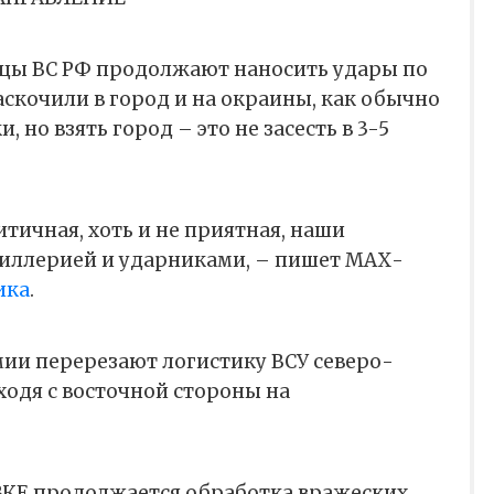
йцы ВС РФ продолжают наносить удары по
аскочили в город и на окраины, как обычно
 но взять город – это не засесть в 3-5
итичная, хоть и не приятная, наши
тиллерией и ударниками, – пишет МАХ-
ика
.
ии перерезают логистику ВСУ северо-
ходя с восточной стороны на
КЕ продолжается обработка вражеских