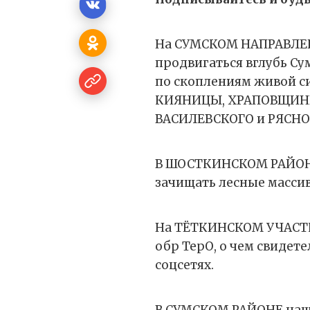
На СУМСКОМ НАПРАВЛЕН
продвигаться вглубь Су
по скоплениям живой с
КИЯНИЦЫ, ХРАПОВЩИНЫ
ВАСИЛЕВСКОГО и РЯСНО
В ШОСТКИНСКОМ РАЙОН
зачищать лесные массив
На ТЁТКИНСКОМ УЧАСТКЕ
обр ТерО, о чем свидет
соцсетях.