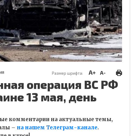
A+
A-
ИЯ
Размер шрифта:
нная операция ВС РФ
аине 13 мая, день
ные комментарии на актуальные темы,
алы –
на нашем Телеграм-канале
.
е в курсе!